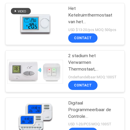
Het
110
Ketelruimthermostaat
van het
Ketelruimthermostaat
hittecontrolemechanisme,
USD $13-20/pcs MOQ:500pcs
Het Digitale niet
CONTACT
Programmeerbare
Thermostaat Grote
Scherm
2 stadium het
Verwarmen
Thermostaat,
113
Programmeerbare Zaal
Onderhandelbaar MOQ:100ST
Rf-Zaal
Thermostaat voor
CONTACT
Combi-Boiler
Thermostaat
Digitaal
Programmeerbaar de
Controle
Verwarmingssysteem
USD 1-20/PCS MOQ:100ST
van de