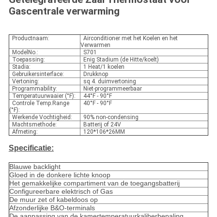
Gascentrale verwarming
Productnaam:
Airconditioner met het Koelen en het
Verwarmen
ModelNo.:
S701
Toepassing:
Enig Stadium (de Hitte/koelt)
Stadia:
1 Heat/1 koelen
Gebruikersinterface:
Drukknop
Vertoning:
sq 4. duimvertoning
Programmability:
Niet-programmeerbaar
Temperatuurwaaier (°F):
44°F - 90°F
Controle Temp.Range
40°F - 90°F
(°F):
Werkende Vochtigheid:
90% non-condensing
Machtsmethode:
Batterij of 24V
Afmeting:
120*106*26MM
Specificatie:
Blauwe backlight
Gloed in de donkere lichte knoop
Het gemakkelijke compartiment van de toegangsbatterij
Configureerbare elektrisch of Gas
De muur zet of kabeldoos op
Afzonderlijke B&O-terminals
De aanpassing van de kamertemperatuurkaliberbepaling