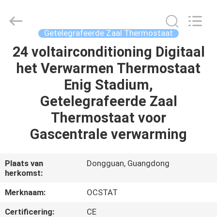
Ocean
Controls
Limited.
All
Rights
Getelegrafeerde Zaal Thermostaat
Reserved.
24 voltairconditioning Digitaal
HUIS
het Verwarmen Thermostaat
PRODUCTEN
Enig Stadium,
Getelegrafeerde Zaal
VR
Thermostaat voor
TOON
Gascentrale verwarming
ONGEVEER
Plaats van
Dongguan, Guangdong
herkomst:
ONS
Merknaam:
OCSTAT
FABRIEKSREIS
Certificering:
CE