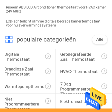
Riseem ABS LCD Airconditioner thermostaat voor HVAC kamer
24V 60Hz
LCD-achterlicht slimme digitale bedrade kamertermostaat
voor huisverwarmingssysteem
populaire categorieën
Alle
Digitale 
Getelegrafeerde 
Thermostaat
Zaal Thermostaat
Draadloze Zaal 
HVAC-Thermostaat
Thermostaat
7 Dag 
Warmtepompthermostaat
Programmeerbare 
Thermostaat
Niet 
Elektronische Zaal Thermo
Programmeerbare 
Thermostaat