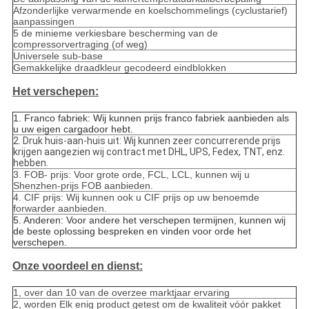
Afzonderlijke verwarmende en koelschommelings (cyclustarief)
aanpassingen
5 de minieme verkiesbare bescherming van de
compressorvertraging (of weg)
Universele sub-base
Gemakkelijke draadkleur gecodeerd eindblokken
Het verschepen:
1. Franco fabriek: Wij kunnen prijs franco fabriek aanbieden als
u uw eigen cargadoor hebt.
2. Druk huis-aan-huis uit: Wij kunnen zeer concurrerende prijs
krijgen aangezien wij contract met DHL, UPS, Fedex, TNT, enz.
hebben.
3. FOB- prijs: Voor grote orde, FCL, LCL, kunnen wij u
Shenzhen-prijs FOB aanbieden.
4. CIF prijs: Wij kunnen ook u CIF prijs op uw benoemde
forwarder aanbieden.
5. Anderen: Voor andere het verschepen termijnen, kunnen wij
de beste oplossing bespreken en vinden voor orde het
verschepen.
Onze voordeel en dienst:
1, over dan 10 van de overzee marktjaar ervaring
2, worden Elk enig product getest om de kwaliteit vóór pakket