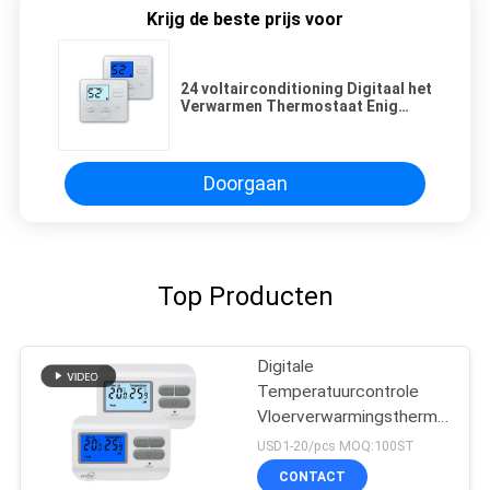
Krijg de beste prijs voor
24 voltairconditioning Digitaal het
Verwarmen Thermostaat Enig
Stadium, Getelegrafeerde Zaal
Thermostaat voor Gascentrale
verwarming
Doorgaan
Top Producten
Digitale
Temperatuurcontrole
Vloerverwarmingsthermostaat
met HVAC-Systeem
USD1-20/pcs MOQ:100ST
CONTACT