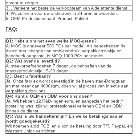
ervoor te zorgen
3. , Verleent het beste de verkoopteam van A de attente dienst
4. Wij zullen u voor uw onderzoek in 24 uren antwoorden.
5. OEM Productieonthaal: Product, Pakket…
FAQ:
Q1: Hebt u om het even welke MOQ-grens?
A: MOQ is ongeveer 500 PCs per model. Als behoefteoem de
dienst met inbegrip van embleemdruk, verpakkingsvakje en
handboek aanpaste, is MOQ 1000 PCs per model.
Q2: Wat over de levertijd?
A: steekproefbehoeften 7 dagen, de behoeften van de
massaproduktietijd 15-30 dagen.
Q3.
Bent u fabrikant?
Ja. Onze fabriek wordt gevestigd in de haven stad-Dongguan,
en met meer dan 4000sqm, doen wij al proces van Injectie aan
verpakking door ons.
Q4: Kunt u OEM en ODM voor ons doen?
Ja. Wij hebben 12 R&D-ingenieurs, en aangezien het bedrijf
opstelling was, zijn wij professioneel verlenen OEM en ODM
binnen de dienst.
Q5: Wat is uw handeltermijn? En welke betalingsmanier
wordt goedgekeurd?
Wij noemen altijd FOB, en u kon de betaling door T/T, Paypal, en
Western Union verrichten.