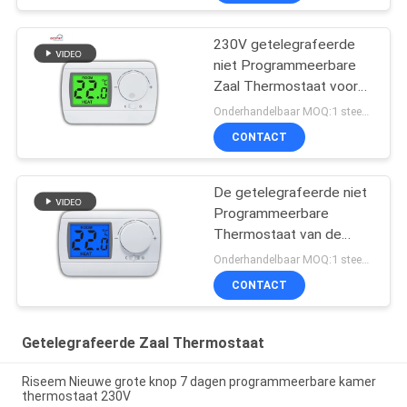
230V getelegrafeerde
niet Programmeerbare
Zaal Thermostaat voor
Vloer
Onderhandelbaar MOQ:1 steekproef/overeen te komen
Verwarmingssysteem
CONTACT
De getelegrafeerde niet
Programmeerbare
Thermostaat van de
Gasboiler met NTC-
Onderhandelbaar MOQ:1 steekproef/overeen te komen
Sensor 230V
CONTACT
Getelegrafeerde Zaal Thermostaat
Riseem Nieuwe grote knop 7 dagen programmeerbare kamer
thermostaat 230V