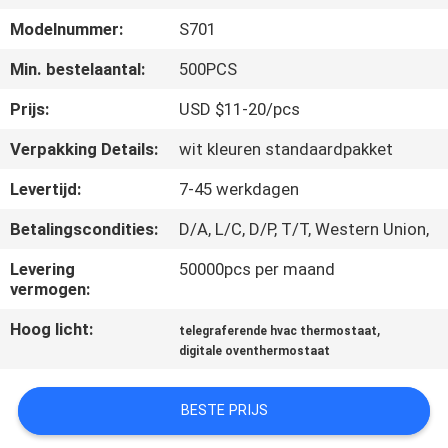
Modelnummer:
S701
KWALITEITSCONTROLE
Min. bestelaantal:
500PCS
CONTACTEER
Prijs:
USD $11-20/pcs
ONS
Verpakking Details:
wit kleuren standaardpakket
Levertijd:
7-45 werkdagen
VERZOEK
Betalingscondities:
D/A, L/C, D/P, T/T, Western Union,
OM
EEN
Levering
50000pcs per maand
vermogen:
CITAAT
Hoog licht:
,
telegraferende hvac thermostaat
digitale oventhermostaat
SITEMAP
BESTE PRIJS
PRIVACY