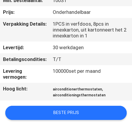
Min. bestelaantal:
100ST
KWALITEITSCONTROLE
Prijs:
Onderhandelbaar
Verpakking Details:
1PCS in verfdoos, 8pcs in
innexkarton, uit kartonneert het 2
CONTACTEER
innexkarton in 1
ONS
Levertijd:
30 werkdagen
VERZOEK
Betalingscondities:
T/T
OM
Levering
100000set per maand
vermogen:
EEN
Hoog licht:
,
CITAAT
airconditionerthermostaten
airconditioningsthermostaten
SITEMAP
BESTE PRIJS
PRIVACY