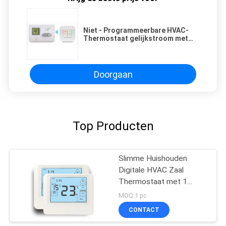
Niet - Programmeerbare HVAC-
Thermostaat gelijkstroom met
Temperatuurcontrole
Doorgaan
Top Producten
Slimme Huishouden
Digitale HVAC Zaal
Thermostaat met 1
Hitte/1 Koel Stadium
MOQ:1 pc
CONTACT