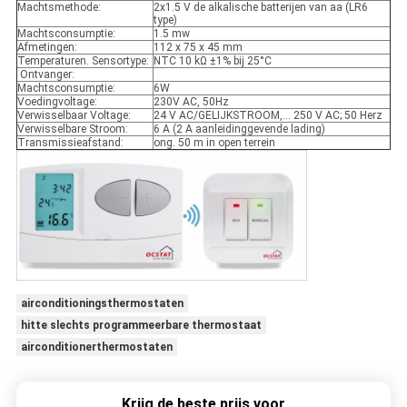
Machtsmethode:
2x1.5 V de alkalische batterijen van aa (LR6
type)
Machtsconsumptie:
1.5 mw
Afmetingen:
112 x 75 x 45 mm
Temperaturen. Sensortype:
NTC 10 kΩ ±1% bij 25°C
Ontvanger:
Machtsconsumptie:
6W
Voedingvoltage:
230V AC, 50Hz
Verwisselbaar Voltage:
24 V AC/GELIJKSTROOM,… 250 V AC; 50 Herz
Verwisselbare Stroom:
6 A (2 A aanleidinggevende lading)
Transmissieafstand:
ong. 50 m in open terrein
airconditioningsthermostaten
hitte slechts programmeerbare thermostaat
airconditionerthermostaten
Krijg de beste prijs voor