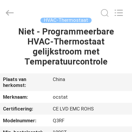
Ocean
Controls
Limited.
All
Rights
HVAC-Thermostaat
Reserved.
Niet - Programmeerbare
HUIS
HVAC-Thermostaat
PRODUCTEN
gelijkstroom met
Temperatuurcontrole
VR
TOON
Plaats van
China
herkomst:
ONGEVEER
Merknaam:
ocstat
ONS
Certificering:
CE LVD EMC ROHS
Modelnummer:
Q3RF
FABRIEKSREIS