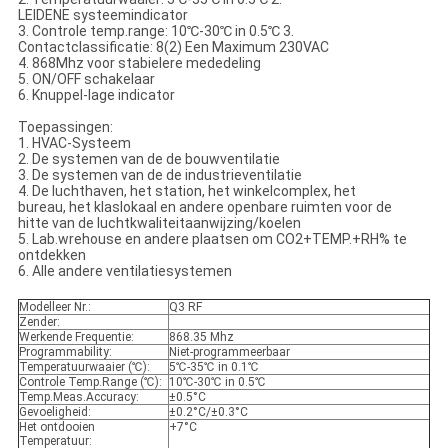
LEIDENE systeemindicator
3. Controle temp.range: 10℃-30℃ in 0.5℃ 3.
Contactclassificatie: 8(2) Een Maximum 230VAC
4. 868Mhz voor stabielere mededeling
5. ON/OFF schakelaar
6. Knuppel-lage indicator
Toepassingen:
1. HVAC-Systeem
2. De systemen van de de bouwventilatie
3. De systemen van de de industrieventilatie
4. De luchthaven, het station, het winkelcomplex, het
bureau, het klaslokaal en andere openbare ruimten voor de
hitte van de luchtkwaliteitaanwijzing/koelen
5. Lab.wrehouse en andere plaatsen om CO2+TEMP.+RH% te
ontdekken
6. Alle andere ventilatiesystemen
Modelleer Nr.:
Q3 RF
Zender:
Werkende Frequentie:
868.35 Mhz
Programmability:
Niet-programmeerbaar
Temperatuurwaaier (℃):
5℃-35℃ in 0.1℃
Controle Temp.Range (℃):
10℃-30℃ in 0.5℃
Temp.Meas.Accuracy:
±0.5°C
Gevoeligheid:
±0.2°C/±0.3°C
Het ontdooien
+7°C
Temperatuur: