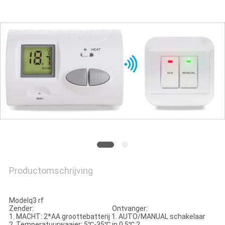
POLICY
Productomschrijving
Modelq3 rf
Zender: Ontvanger:
1. MACHT: 2*AA groottebatterij 1. AUTO/MANUAL schakelaar
2. Temperatuurwaaier: 5℃-35℃ in 0.5℃ 2.