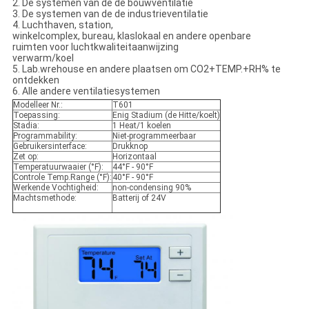
2. De systemen van de de bouwventilatie
3. De systemen van de de industrieventilatie
4. Luchthaven, station,
winkelcomplex, bureau, klaslokaal en andere openbare
ruimten voor luchtkwaliteitaanwijzing
verwarm/koel
5. Lab.wrehouse en andere plaatsen om CO2+TEMP.+RH% te
ontdekken
6. Alle andere ventilatiesystemen
Modelleer Nr.:
T601
Toepassing:
Enig Stadium (de Hitte/koelt)
Stadia:
1 Heat/1 koelen
Programmability:
Niet-programmeerbaar
Gebruikersinterface:
Drukknop
Zet op:
Horizontaal
Temperatuurwaaier (°F):
44°F - 90°F
Controle Temp.Range (°F):
40°F - 90°F
Werkende Vochtigheid:
non-condensing 90%
Machtsmethode:
Batterij of 24V