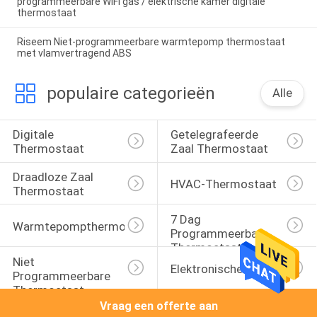
programmeerbare WiFi gas / elektrische kamer digitale
thermostaat
Riseem Niet-programmeerbare warmtepomp thermostaat
met vlamvertragend ABS
populaire categorieën
Alle
Digitale 
Getelegrafeerde 
Thermostaat
Zaal Thermostaat
Draadloze Zaal 
HVAC-Thermostaat
Thermostaat
7 Dag 
Warmtepompthermostaat
Programmeerbare 
Thermostaat
Niet 
Elektronische Zaal Thermo
Programmeerbare 
Thermostaat
Vraag een offerte aan