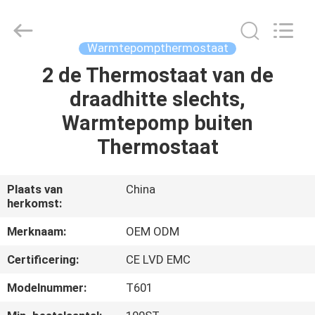
Ocean
Controls
Limited.
All
Rights
Warmtepompthermostaat
Reserved.
2 de Thermostaat van de
HUIS
draadhitte slechts,
PRODUCTEN
Warmtepomp buiten
Thermostaat
VR
TOON
Plaats van
China
herkomst:
ONGEVEER
Merknaam:
OEM ODM
ONS
Certificering:
CE LVD EMC
Modelnummer:
T601
FABRIEKSREIS