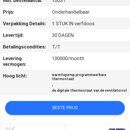
Min. bestelaantal:
100ST
KWALITEITSCONTROLE
Prijs:
Onderhandelbaar
Verpakking Details:
1 STUK IN verfdoos
CONTACTEER
Levertijd:
30 DAGEN
ONS
Betalingscondities:
T/T
VERZOEK
Levering
100000/month
vermogen:
OM
Hoog licht:
warmtepomp programmeerbare
EEN
thermostaat
,
CITAAT
de digitale thermostaat van de ventilatorrol
SITEMAP
BESTE PRIJS
PRIVACY