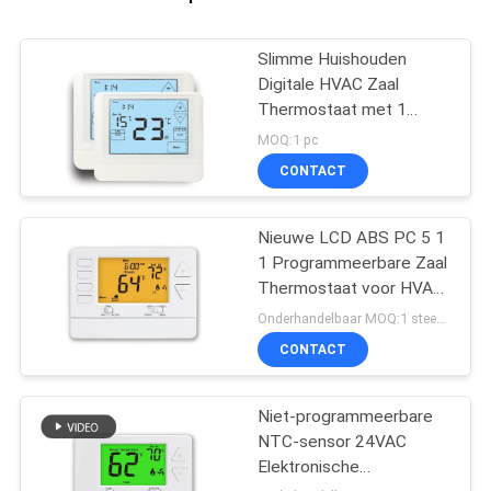
Slimme Huishouden
Digitale HVAC Zaal
Thermostaat met 1
Hitte/1 Koel Stadium
MOQ:1 pc
CONTACT
Nieuwe LCD ABS PC 5 1
1 Programmeerbare Zaal
Thermostaat voor HVAC-
Systeem
Onderhandelbaar MOQ:1 steekproef/overeen te komen
CONTACT
Niet-programmeerbare
NTC-sensor 24VAC
Elektronische