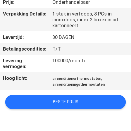
Prijs:
Onderhandelbaar
KWALITEITSCONTROLE
Verpakking Details:
1 stuk in verfdoos, 8 PCs in
innexdoos, innex 2 boxex in uit
kartonneert
CONTACTEER
Levertijd:
30 DAGEN
ONS
Betalingscondities:
T/T
VERZOEK
Levering
100000/month
vermogen:
OM
Hoog licht:
,
EEN
airconditionerthermostaten
airconditioningsthermostaten
CITAAT
BESTE PRIJS
SITEMAP
PRIVACY