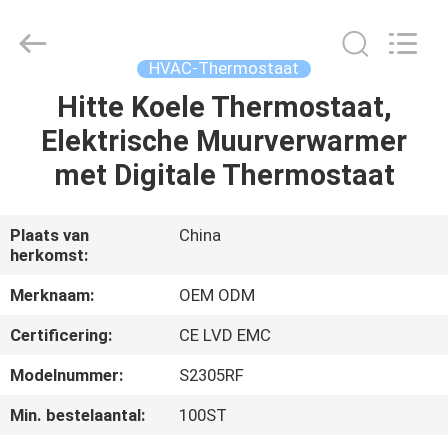
Ocean
Controls
Limited.
All
Rights
HVAC-Thermostaat
Reserved.
Hitte Koele Thermostaat,
HUIS
Elektrische Muurverwarmer
PRODUCTEN
met Digitale Thermostaat
VR
Plaats van
China
herkomst:
TOON
Merknaam:
OEM ODM
ONGEVEER
Certificering:
CE LVD EMC
ONS
Modelnummer:
S2305RF
Min. bestelaantal:
100ST
FABRIEKSREIS