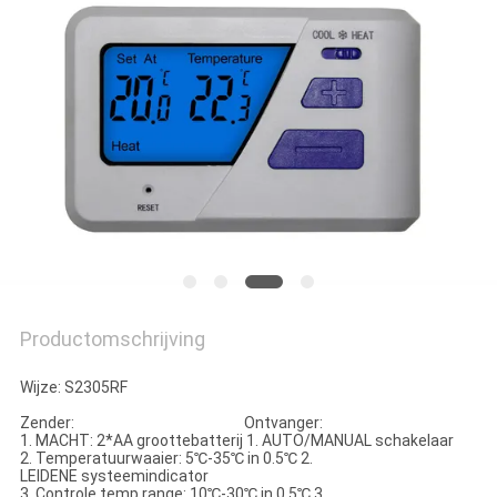
POLICY
Productomschrijving
Wijze: S2305RF
Zender: Ontvanger:
1. MACHT: 2*AA groottebatterij 1. AUTO/MANUAL schakelaar
2. Temperatuurwaaier: 5℃-35℃ in 0.5℃ 2.
LEIDENE systeemindicator
3. Controle temp.range: 10℃-30℃ in 0.5℃ 3.