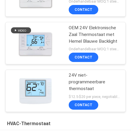
kamertermostaat
Onderhandelbaar MOQ:1 steekproef/overeen te komen
CONTACT
OEM 24V Elektronische
Zaal Thermostaat met
Hemel Blauwe Backlight
Onderhandelbaar MOQ:1 steekproef/overeen te komen
CONTACT
24V niet-
programmeerbare
thermostaat
$12.5-$20 per piece, negotiable MOQ:1 stuk
CONTACT
HVAC-Thermostaat