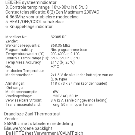
LEIDENE systeemindicator
3. Controle temp.range: 10℃-30℃ in 0.5℃ 3.
Contactclassificatie: 8(2) Een Maximum 230VAC
4. 868Mhz voor stabielere mededeling
5. HEAT/OFF/COOL schakelaar
6. Knuppel-lage indicator
Modelleer Nr.:
S2305 RF
Zender:
Werkende Frequentie:
868.35 Mhz
Programmability:
Niet-programmeerbaar
Temperatuurwaaier (°C):
0°C-40°C in 0.1°C
Controle Temp.Range (°C):
5°C-35°C in 0.5°C
Temp.Meas.Accuracy:
±1°C (bij 20°C)
Het
+7°C
ontdooien Temperatuur:
Machtsmethode:
2x1.5 V de alkalische batterijen van aa
(LR6 type)
Afmetingen:
118 x 73 x 34 mm (zonder houder)
Ontvanger:
Machtsconsumptie:
6W
Voedingvoltage:
230V AC, 50Hz
Verwisselbare Stroom:
8 A (2 A aanleidinggevende lading)
Transmissieafstand:
ong. 50 m in open terrein
·
raadloze Zaal Thermostaat
Zender:
 868Mhz met stabielere mededeling
 Blauwe/groene backlight
 De HITTE (het Verwarmen)/CALMT zich