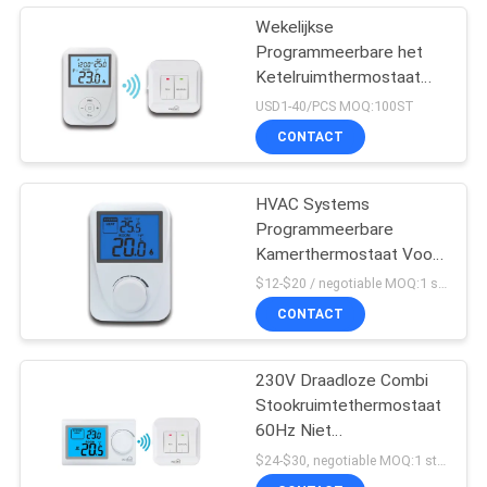
Wekelijkse
Programmeerbare het
Ketelruimthermostaat
van het Water
USD1-40/PCS MOQ:100ST
Verwarmingssysteem
CONTACT
HVAC Systems
Programmeerbare
Kamerthermostaat Voor
Combi Boiler NTC Sensor
$12-$20 / negotiable MOQ:1 stuksteekproef/overeen te komen
CONTACT
230V Draadloze Combi
Stookruimtethermostaat
60Hz Niet
programmeerbaar
$24-$30, negotiable MOQ:1 stuk