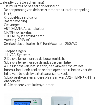
Koelend)/(Vorstbescherming)
 De muur zet of baseert onderstel op
 De aanpassing van de Kamertemperatuurkaliberbepaling
in -3~+3)
 Knuppel-lage indicator
 Batterijvoeding
ntvanger:
 AUTO/MANUAL schakelaar
 ON/OFF schakelaar
 LEIDENE systeemindicator
 Voeding: 230V AC
 Contactclassificatie: 8(2) Een Maximum 250VAC
Toepassingen:
1. HVAC-Systeem
2. De systemen van de de bouwventilatie
3. De systemen van de de industrieventilatie
4. De luchthaven, het station, het winkelcomplex, het
bureau, het klaslokaal en andere openbare ruimten voor de
hitte van de luchtkwaliteitaanwijzing/koelen
5. Lab.wrehouse en andere plaatsen om CO2+TEMP.+RH% te
ontdekken
6. Alle andere ventilatiesystemen