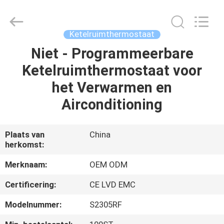
Ocean
Controls
Limited.
All
Rights
Ketelruimthermostaat
Reserved.
Niet - Programmeerbare
HUIS
Ketelruimthermostaat voor
PRODUCTEN
het Verwarmen en
Airconditioning
VR
TOON
Plaats van
China
herkomst:
ONGEVEER
Merknaam:
OEM ODM
ONS
Certificering:
CE LVD EMC
Modelnummer:
S2305RF
FABRIEKSREIS