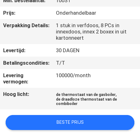
Min. bestelaantal:
100ST
KWALITEITSCONTROLE
Prijs:
Onderhandelbaar
Verpakking Details:
1 stuk in verfdoos, 8 PCs in
innexdoos, innex 2 boxex in uit
CONTACTEER
kartonneert
ONS
Levertijd:
30 DAGEN
VERZOEK
Betalingscondities:
T/T
OM
Levering
100000/month
vermogen:
EEN
Hoog licht:
,
CITAAT
de thermostaat van de gasboiler
de draadloze thermostaat van de
combiboiler
SITEMAP
BESTE PRIJS
PRIVACY