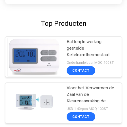
Top Producten
Batterij In werking
gestelde
Ketelruimthermostaat
niet - Programmeerbare
Onderhandelbaar MOQ:100ST
16V
CONTACT
Vloer het Verwarmen de
Zaal van de
Kleurenaanraking de
Digitale
USD 1-40/pcs MOQ:100ST
Programmeerbare
CONTACT
Thermostaat van Wifi