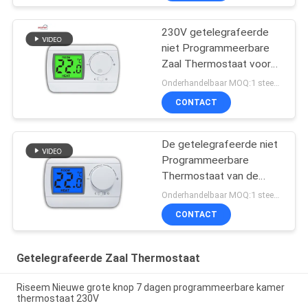
230V getelegrafeerde
niet Programmeerbare
Zaal Thermostaat voor
Vloer
Onderhandelbaar MOQ:1 steekproef/overeen te komen
Verwarmingssysteem
CONTACT
De getelegrafeerde niet
Programmeerbare
Thermostaat van de
Gasboiler met NTC-
Onderhandelbaar MOQ:1 steekproef/overeen te komen
Sensor 230V
CONTACT
Getelegrafeerde Zaal Thermostaat
Riseem Nieuwe grote knop 7 dagen programmeerbare kamer
thermostaat 230V