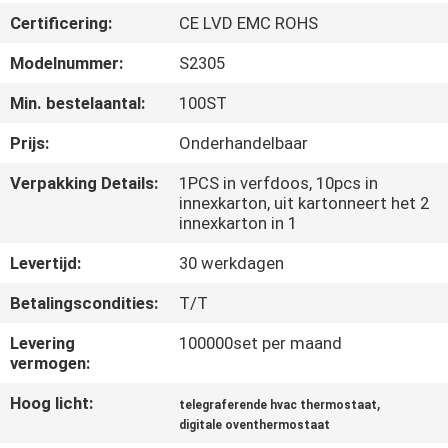
Certificering:
CE LVD EMC ROHS
KWALITEITSCONTROLE
Modelnummer:
S2305
CONTACTEER
Min. bestelaantal:
100ST
ONS
Prijs:
Onderhandelbaar
Verpakking Details:
1PCS in verfdoos, 10pcs in
VERZOEK
innexkarton, uit kartonneert het 2
innexkarton in 1
OM
Levertijd:
30 werkdagen
EEN
CITAAT
Betalingscondities:
T/T
Levering
100000set per maand
vermogen:
SITEMAP
Hoog licht:
,
telegraferende hvac thermostaat
digitale oventhermostaat
PRIVACY