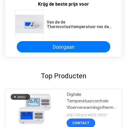
Krijg de beste prijs voor
Van de de
Thermostaattemperatuur van de
bedradingsAirconditioner
elecronice van de de
Schakelaarthermostaat of de
thermostaat laag voltage van de
Doorgaan
gasruimte
Top Producten
Digitale
Temperatuurcontrole
Vloerverwarmingsthermostaat
met HVAC-Systeem
USD1-20/pcs MOQ:100ST
CONTACT