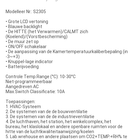
Modelleer Nr.: S2305
• Grote LCD vertoning
• Blauwe backlight
• De HITTE (het Verwarmen)/CALMT zich
(Koelend)/(Vorstbescherming)
• De muur zet op
• ON/OFF schakelaar
• De aanpassing van de Kamertemperatuurkaliberbepaling (in
-3~+3)
• Knuppel-lage indicator
• Batterijvoeding
Controle Temp.Range (°C): 10-30°C
Niet-programmeerbaar
Aangedreven AC
Max.Switch Classificatie: 10A
Toepassingen:
1. HVAC-Systeem
2. De systemen van de de bouwventilatie
3. De systemen van de de industrieventilatie
4. De luchthaven, het station, het winkelcomplex, het
bureau, het klaslokaal en andere openbare ruimten voor de
hitte van de luchtkwaliteitaanwijzing/koelen
5. Lab.wrehouse en andere plaatsen om CO2+TEMP.+RH% te