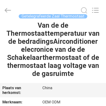
Ocean
Controls
Limited.
All
Rights
Getelegrafeerde Zaal Thermostaat
Reserved.
Van de de
HUIS
Thermostaattemperatuur van
PRODUCTEN
de bedradingsAirconditioner
elecronice van de de
VR
Schakelaarthermostaat of de
TOON
thermostaat laag voltage van
de gasruimte
ONGEVEER
ONS
Plaats van
China
herkomst:
FABRIEKSREIS
Merknaam:
OEM ODM