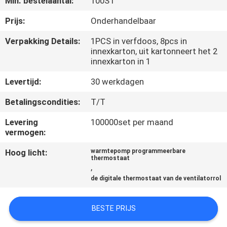
Min. bestelaantal:
100ST
KWALITEITSCONTROLE
Prijs:
Onderhandelbaar
Verpakking Details:
1PCS in verfdoos, 8pcs in
innexkarton, uit kartonneert het 2
CONTACTEER
innexkarton in 1
ONS
Levertijd:
30 werkdagen
VERZOEK
Betalingscondities:
T/T
OM
Levering
100000set per maand
vermogen:
EEN
Hoog licht:
warmtepomp programmeerbare
CITAAT
thermostaat
,
de digitale thermostaat van de ventilatorrol
SITEMAP
BESTE PRIJS
PRIVACY