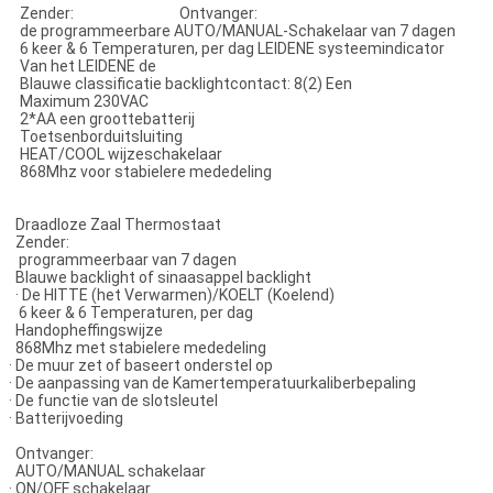
Zender: Ontvanger:
de programmeerbare AUTO/MANUAL-Schakelaar van 7 dagen
6 keer & 6 Temperaturen, per dag LEIDENE systeemindicator
Van het LEIDENE de
Blauwe classificatie backlightcontact: 8(2) Een
Maximum 230VAC
2*AA een groottebatterij
Toetsenborduitsluiting
HEAT/COOL wijzeschakelaar
868Mhz voor stabielere mededeling
 Draadloze Zaal Thermostaat
Zender:
 programmeerbaar van 7 dagen
 Blauwe backlight of sinaasappel backlight
 De HITTE (het Verwarmen)/KOELT (Koelend)
 6 keer & 6 Temperaturen, per dag
 Handopheffingswijze
 868Mhz met stabielere mededeling
 De muur zet of baseert onderstel op
 De aanpassing van de Kamertemperatuurkaliberbepaling
 De functie van de slotsleutel
 Batterijvoeding
ntvanger:
 AUTO/MANUAL schakelaar
 ON/OFF schakelaar