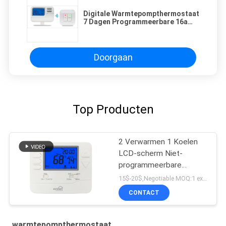
Digitale Warmtepompthermostaat
7 Dagen Programmeerbare 16a
met Grote Screan
Doorgaan
Top Producten
2 Verwarmen 1 Koelen
LCD-scherm Niet-
programmeerbare
Digitale Warmtepomp
15$-20$,Negotiable MOQ:1 exemplaar / onderhandelbaar
Thermostaat
CONTACT
warmtepompthermostaat