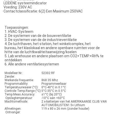
 LEIDENE systeemindicator
 Voeding: 230V AC
 Contactclassificatie: 6(2) Een Maximum 250VAC
Toepassingen:
1. HVAC-Systeem
2. De systemen van de de bouwventilatie
3. De systemen van de de industrieventilatie
4. De luchthaven, het station, het winkelcomplex, het
bureau, het klaslokaal en andere openbare ruimten voor de
hitte van de luchtkwaliteitaanwijzing/koelen
5. Lab.wrehouse en andere plaatsen om CO2+TEMP.+RH% te
ontdekken
6. Alle andere ventilatiesystemen
Modelleer Nr.:
S2302 RF
Zender:
Werkende Frequentie:
868.35 Mhz
Programmability:
Programmeerbaar
Temperatuurwaaier (°C):
0°C-40°C in 0.1°C
Controle Temp.Range (°C):
5°C-35°C in 0.5°C
Temp.Meas.Accuracy:
±1°C (bij 20°C)
Opslagtemperatuur:
-10°C aan +60°C
Machtsmethode:
2 x-batterijen van het AMERIKAANSE CLUB VAN
AUTOMOBILISTEN1.5v Lithium
Afmetingen:
119 x 80 x 26 mm (zonder houder)
Ontvanger: