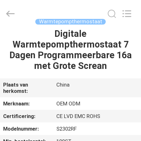
Ocean
Controls
Limited.
All
Rights
Warmtepompthermostaat
Reserved.
Digitale
HUIS
Warmtepompthermostaat 7
PRODUCTEN
Dagen Programmeerbare 16a
met Grote Screan
VR
TOON
Plaats van
China
herkomst:
ONGEVEER
Merknaam:
OEM ODM
ONS
Certificering:
CE LVD EMC ROHS
Modelnummer:
S2302RF
FABRIEKSREIS