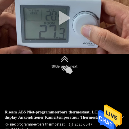
KWALITEITSCONTROLE
CONTACTEER
ONS
VERZOEK
OM
EEN
CITAAT
SITEMAP
Riseem ABS Niet-programmeerbare thermostaat, LCD-
display Airconditioner Kamertemperatuur Thermostaat
PRIVACY
niet programmeerbare thermostaat
2025-05-17