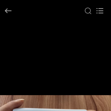
Ocean
Controls
Limited.
All
Rights
Reserved.
HUIS
PRODUCTEN
VR
TOON
ONGEVEER
ONS
FABRIEKSREIS