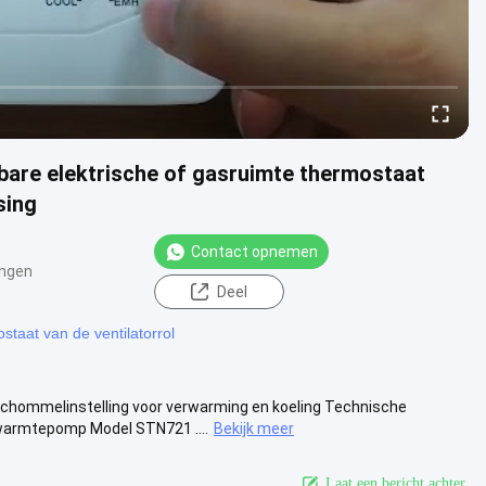
are elektrische of gasruimte thermostaat
sing
Contact opnemen
ngen
Deel
ostaat van de ventilatorrol
hommelinstelling voor verwarming en koeling Technische
warmtepomp Model STN721 ....
Bekijk meer
Laat een bericht achter.