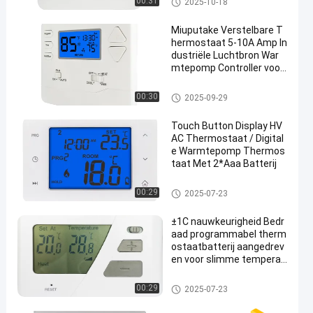
00:31
2025-10-18
Miuputake Verstelbare T
hermostaat 5-10A Amp In
dustriële Luchtbron War
mtepomp Controller voor
Energie-efficiëntie
warmtepompthermostaat
00:30
2025-09-29
Touch Button Display HV
AC Thermostaat / Digital
e Warmtepomp Thermos
taat Met 2*Aaa Batterij
HVAC-Thermostaat
00:29
2025-07-23
±1C nauwkeurigheid Bedr
aad programmabel therm
ostaatbatterij aangedrev
en voor slimme temperat
uurregeling
Getelegrafeerde Zaal Thermos
00:29
2025-07-23
taat