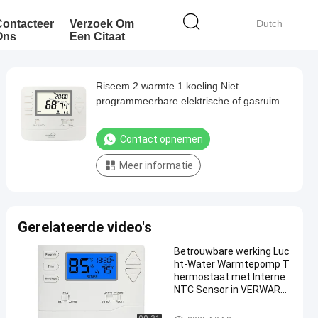
Contacteer
Verzoek Om
Dutch
Ons
Een Citaat
Riseem 2 warmte 1 koeling Niet
programmeerbare elektrische of gasruimte
thermostaat met verwarming en koeling
schommel aanpassing
Contact opnemen
Meer informatie
Gerelateerde video's
Betrouwbare werking Luc
ht-Water Warmtepomp T
hermostaat met Interne
NTC Sensor in VERWARMI
NGS Modus
warmtepompthermostaat