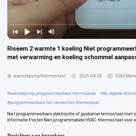
Riseem 2 warmte 1 koeling Niet programmeerb
met verwarming en koeling schommel aanpas
warmtepompthermostaat
2025-04-28
5282 Meni
#
warmtepomp programmeerbare thermostaat
#
de digitale therm
#
programmeerbare het verwarmen thermostaat
Niet programmeerbare elektrische of gaskamertermostaat met sc
informatie Posten Niet-programmabele HVAC-thermostaat voor 
Berichten van bezoekers