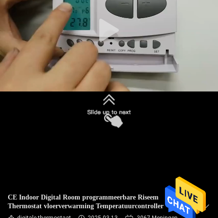
KWALITEITSCONTROLE
CONTACTEER
ONS
VERZOEK
OM
EEN
CITAAT
SITEMAP
CE Indoor Digital Room programmeerbare Riseem
Thermostat vloerverwarming Temperatuurcontroller
PRIVACY