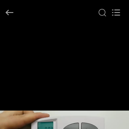
Ocean
Controls
Limited.
All
Rights
Reserved.
HUIS
PRODUCTEN
VR
TOON
ONGEVEER
ONS
FABRIEKSREIS