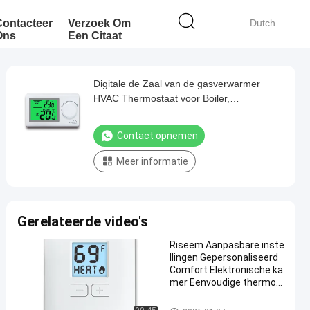
Contacteer
Verzoek Om
Dutch
Ons
Een Citaat
Digitale de Zaal van de gasverwarmer
HVAC Thermostaat voor Boiler,
Temperatuurcontrole
Contact opnemen
Meer informatie
Gerelateerde video's
Riseem Aanpasbare inste
llingen Gepersonaliseerd
Comfort Elektronische ka
mer Eenvoudige thermos
taten Fysieke afmetingen
3,78" W X 3,93" H X 0,98" D
niet programmeerbare thermo