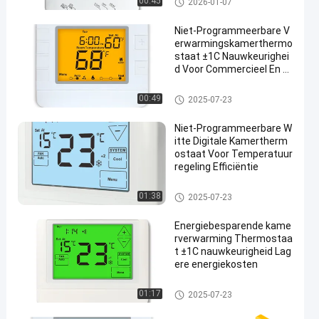
00:45
2026-01-07
staat
Niet-Programmeerbare V
erwarmingskamerthermo
staat ±1C Nauwkeurighei
d Voor Commercieel En R
esidentieel
digitale thermostaat
00:49
2025-07-23
Niet-Programmeerbare W
itte Digitale Kamertherm
ostaat Voor Temperatuur
regeling Efficiëntie
digitale thermostaat
01:38
2025-07-23
Energiebesparende kame
rverwarming Thermostaa
t ±1C nauwkeurigheid Lag
ere energiekosten
digitale thermostaat
01:17
2025-07-23