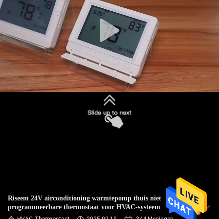
KWALITEITSCONTROLE
CONTACTEER
ONS
VERZOEK
OM
EEN
CITAAT
SITEMAP
Riseem 24V airconditioning warmtepomp thuis niet
programmeerbare thermostaat voor HVAC-systeem
PRIVACY