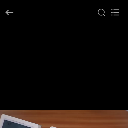
Ocean
Controls
Limited.
All
Rights
Reserved.
HUIS
PRODUCTEN
VR
TOON
ONGEVEER
ONS
FABRIEKSREIS