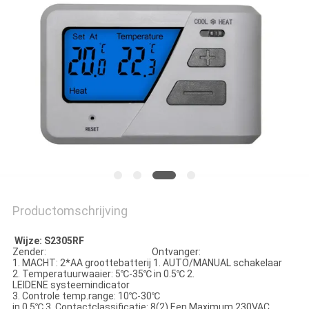
POLICY
Productomschrijving
Wijze: S2305RF
Zender: Ontvanger:
1. MACHT: 2*AA groottebatterij 1. AUTO/MANUAL schakelaar
2. Temperatuurwaaier: 5℃-35℃ in 0.5℃ 2.
LEIDENE systeemindicator
3. Controle temp.range: 10℃-30℃
in 0.5℃ 3. Contactclassificatie: 8(2) Een Maximum 230VAC