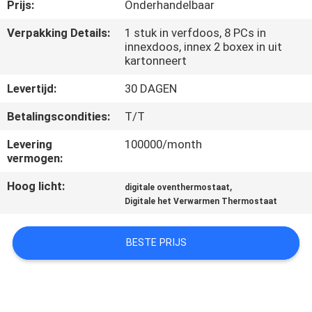
Prijs:
Onderhandelbaar
KWALITEITSCONTROLE
Verpakking Details:
1 stuk in verfdoos, 8 PCs in
innexdoos, innex 2 boxex in uit
kartonneert
CONTACTEER
Levertijd:
30 DAGEN
ONS
Betalingscondities:
T/T
VERZOEK
Levering
100000/month
vermogen:
OM
Hoog licht:
,
EEN
digitale oventhermostaat
Digitale het Verwarmen Thermostaat
CITAAT
BESTE PRIJS
SITEMAP
PRIVACY