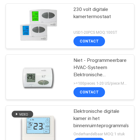
230 volt digitale
kamertermostaat
USD1-20PCS MOQ:100ST
CONTACT
Niet - Programmeerbare
HVAC-Systeem
Elektronische
Thermostaat, Digitale
>=100pieces 1-20 US/piece MOQ:100pieces
Muurthermostaat
CONTACT
Elektronische digitale
kamer in het
binnenruimteprogramma's
Onderhandelbaar MOQ:1 stuk