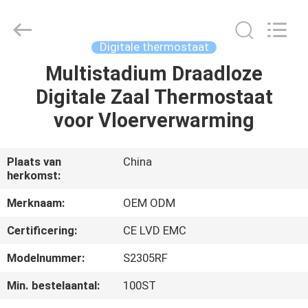
Ocean
Controls
Limited.
All
Rights
Digitale thermostaat
Reserved.
Multistadium Draadloze
HUIS
Digitale Zaal Thermostaat
PRODUCTEN
voor Vloerverwarming
VR
Plaats van
China
herkomst:
TOON
Merknaam:
OEM ODM
ONGEVEER
Certificering:
CE LVD EMC
ONS
Modelnummer:
S2305RF
Min. bestelaantal:
100ST
FABRIEKSREIS