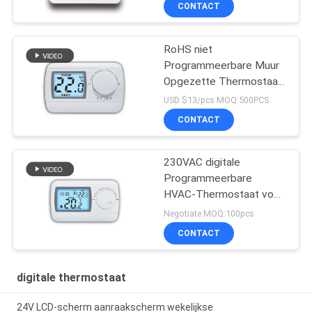
CONTACT
RoHS niet
Programmeerbare Muur
Opgezette Thermostaat
voor Boiler
USD $13/pcs MOQ:500PCS
CONTACT
230VAC digitale
Programmeerbare
HVAC-Thermostaat voor
Zaal
Negotiate MOQ:100pcs
CONTACT
digitale thermostaat
24V LCD-scherm aanraakscherm wekelijkse