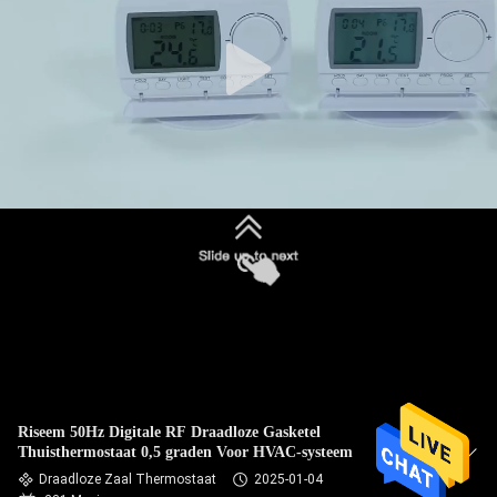
KWALITEITSCONTROLE
CONTACTEER
ONS
VERZOEK
OM
EEN
CITAAT
SITEMAP
Riseem 50Hz Digitale RF Draadloze Gasketel
Thuisthermostaat 0,5 graden Voor HVAC-systeem
PRIVACY
Draadloze Zaal Thermostaat
2025-01-04