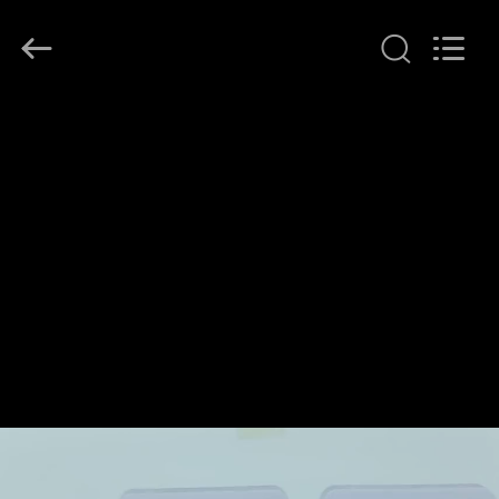
Ocean
Controls
Limited.
All
Rights
Reserved.
HUIS
PRODUCTEN
VR
TOON
ONGEVEER
ONS
FABRIEKSREIS